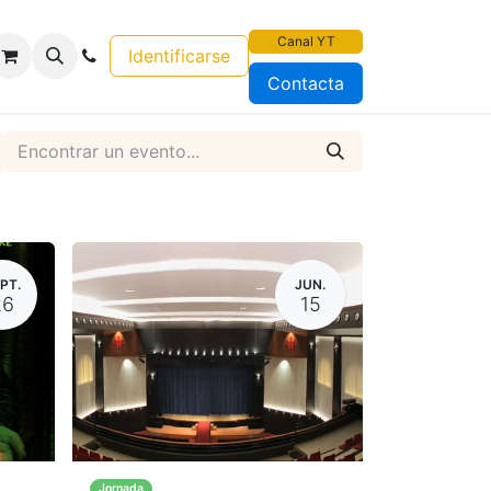
Canal YT
Identificarse
Contacta
PT.
JUN.
26
15
Jornada