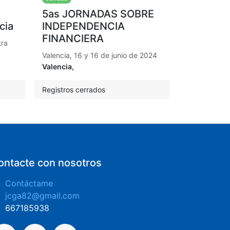
5as JORNADAS SOBRE
cia
INDEPENDENCIA
FINANCIERA
tra
Valencia, 16 y 16 de junio de 2024
Valencia
,
Registros cerrados
ontacte con nosotros
Contáctame
jcga82@gmail.com
​667185938