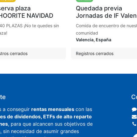
erva plaza
Quedada previa
HOORITE NAVIDAD
Jornadas de IF Valen
40 PLAZAS ¡No te quedes sin
Comida de encuentro de nues
aza!
comunidad
Valencia
,
España
stros cerrados
Registros cerrados
ite
C
s a conseguir
rentas mensuales
con las
es de dividendos, ETFs de alto reparto
ones
, para que alcancen sus objetivos de
a
, sin necesidad de asumir grandes