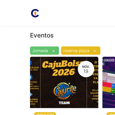
Inicio
Juan Carlos
Bolsa
Eventos
Jornada
×
reserva plaza
×
NOV.
19
reserva plaza
rese