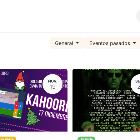
Comunidad
SERVICIOS
General
Eventos pasados
NOV.
SE
19
rva plaza
Jornada