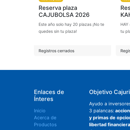
Reserva plaza
Res
CAJUBOLSA 2026
KA
Este año solo hay 20 plazas ¡No te
HAY 
quedes sin tu plaza!
tu pl
Registros cerrados
Regi
Enlaces de
Objetivo Cajur
Ínteres
Ayudo a inversore
Inicio
3 palancas:
accion
Acerca de
y primas de opci
Productos
libertad financier