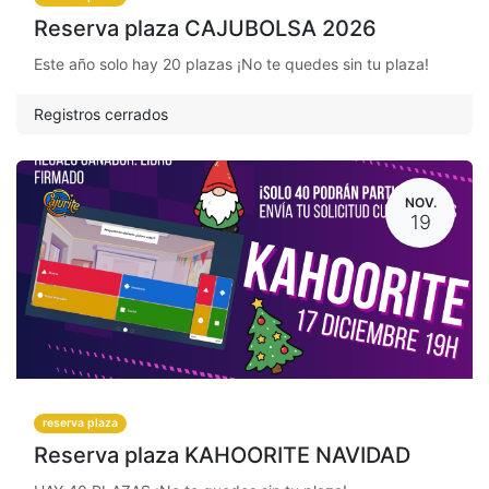
Reserva plaza CAJUBOLSA 2026
Este año solo hay 20 plazas ¡No te quedes sin tu plaza!
Registros cerrados
NOV.
19
reserva plaza
Reserva plaza KAHOORITE NAVIDAD