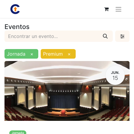
Eventos
Jornada
×
Premium
×
JUN.
15
Jornada