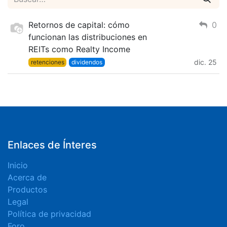
Retornos de capital: cómo
0
funcionan las distribuciones en
REITs como Realty Income
dic. 25
retenciones
dividendos
Enlaces de Ínteres
Inicio
Acerca de
Productos
Legal
Política de privacidad
Foro