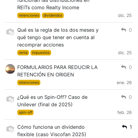
funcionan las distribuciones en
REITs como Realty Income
dic. 25
retenciones
dividendos
Qué es la regla de los dos meses y
0
qué tengo que tener en cuenta al
recomprar acciones
dic. 25
renta
impuestos
FORMULARIOS PARA REDUCIR LA
0
RETENCIÓN EN ORIGEN
ene. 26
retenciones
¿Qué es un Spin-Off? Caso de
0
Unilever (final de 2025)
feb. 26
spin-off
Cómo funciona un dividendo
1
flexible (caso Viscofan 2025)