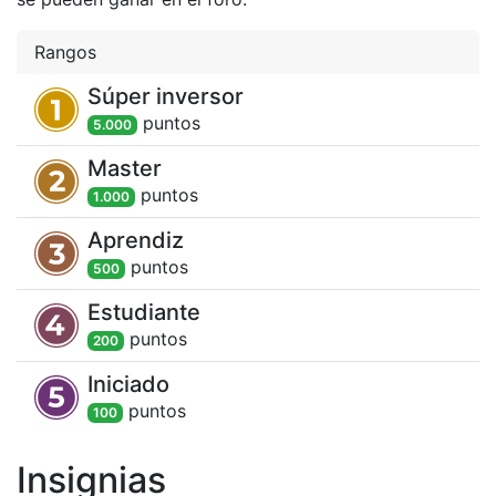
Rangos
Súper inversor
punto
s
5.000
Master
punto
s
1.000
Aprendiz
punto
s
500
Estudiante
punto
s
200
Iniciado
punto
s
100
Insignias