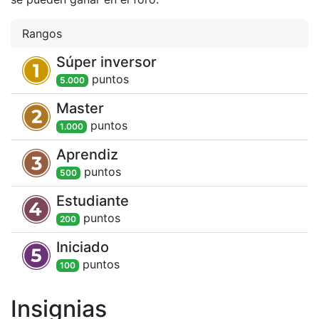
Rangos
Súper inversor
punto
s
5.000
Master
punto
s
1.000
Aprendiz
punto
s
500
Estudiante
punto
s
200
Iniciado
punto
s
100
Insignias