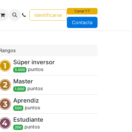
Canal YT
Identificarse
Contacta
Rangos
Súper inversor
punto
s
5.000
Master
punto
s
1.000
Aprendiz
punto
s
500
Estudiante
punto
s
200