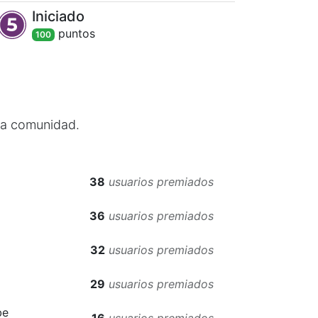
Iniciado
punto
s
100
 la comunidad.
38
usuarios premiados
36
usuarios premiados
32
usuarios premiados
29
usuarios premiados
be
16
usuarios premiados