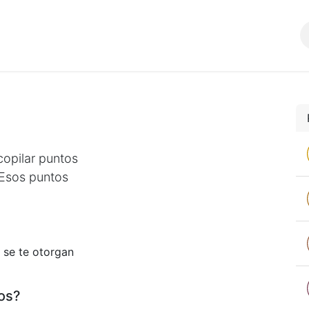
Comunidad
SERVICIOS
opilar puntos
 Esos puntos
 se te otorgan
os?