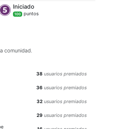
Iniciado
punto
s
100
 la comunidad.
38
usuarios premiados
36
usuarios premiados
32
usuarios premiados
29
usuarios premiados
be
16
usuarios premiados