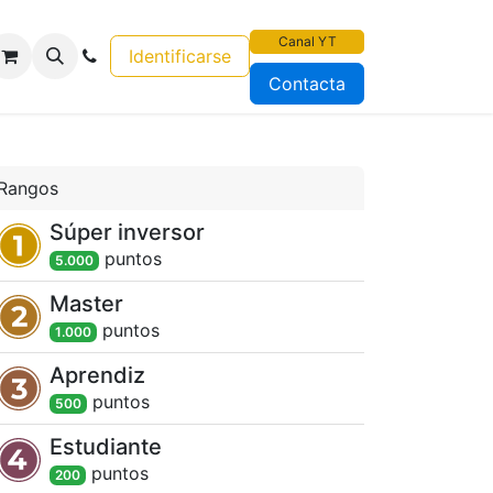
Canal YT
Identificarse
Contacta
Rangos
Súper inversor
punto
s
5.000
Master
punto
s
1.000
Aprendiz
punto
s
500
Estudiante
punto
s
200