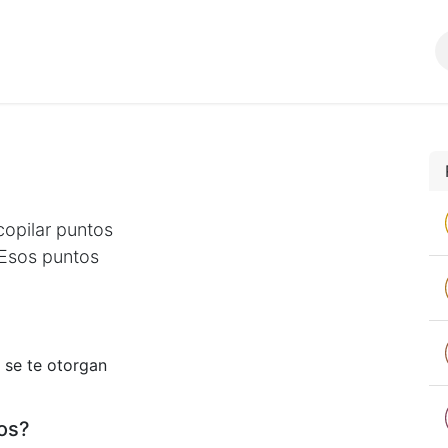
Comunidad
SERVICIOS
opilar puntos
 Esos puntos
 se te otorgan
os?