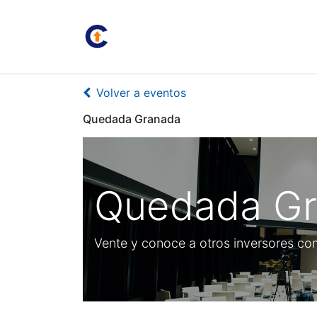
Inicio
Juan Carlos
Bolsa
Volver a eventos
Quedada Granada
Quedada G
Vente y conoce a otros inversores co