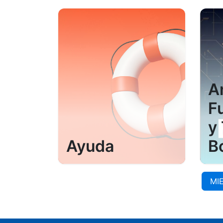
A
F
y
Ayuda
B
MI