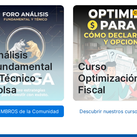
C
nálisis
undamental
Curso
 Técnico -
Optimizació
olsa
Fiscal
EMBROS de la Comunidad
Descubrir nuestros curs