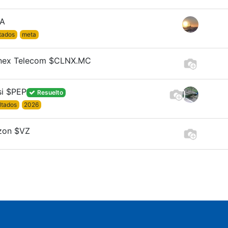
A
tados
meta
lnex Telecom $CLNX.MC
si $PEP
Resuelto
ltados
2026
zon $VZ