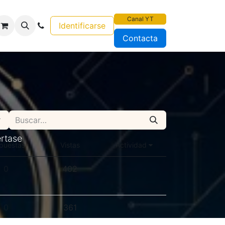
Canal YT
Identificarse
Contacta
res
értase
puestas
Vistas
Actividad
0
402
0
361