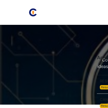
Inicio
Juan Carlos
Bolsa
Anál
Co
ideas
RES
Resu
CAN
Resu