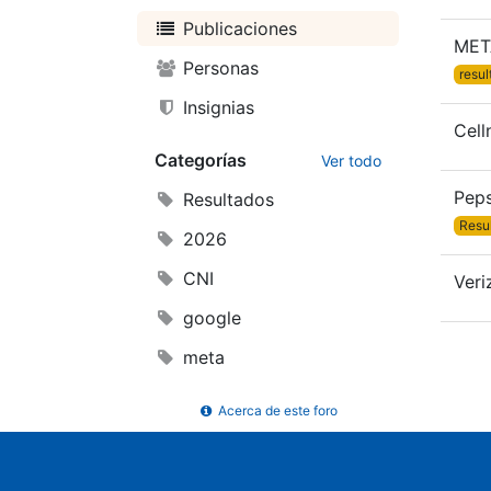
Publicaciones
MET
Personas
resul
Insignias
Cel
Categorías
Ver todo
Pep
Resultados
Resu
2026
CNI
Veri
google
meta
Acerca de este foro