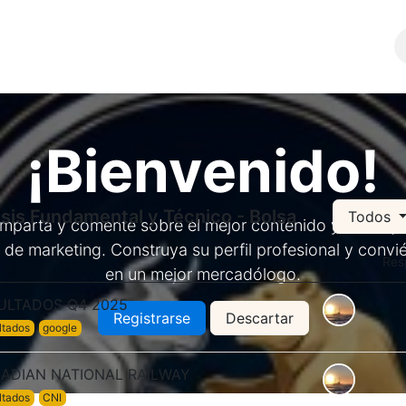
Comunidad
SERVICIOS
¡Bienvenido!
isis Fundamental y Técnico - Bolsa
Todos
mparta y comente sobre el mejor contenido y las mejo
 de marketing. Construya su perfil profesional y convi
Res
en un mejor mercadólogo.
ULTADOS Q4 2025
Registrarse
Descartar
ltados
google
ADIAN NATIONAL RAILWAY
ltados
CNI