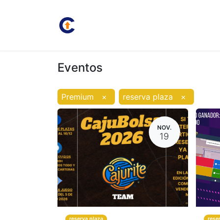
Inicio
Juan Carlos
Bolsa
Eventos
Premium
×
reserva plaza
×
NOV.
19
reserva plaza
rese