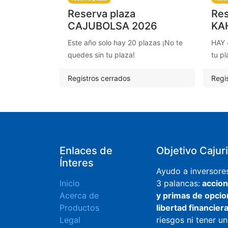
Reserva plaza
Res
CAJUBOLSA 2026
KA
Este año solo hay 20 plazas ¡No te
HAY 
quedes sin tu plaza!
tu pl
Registros cerrados
Regi
Enlaces de
Objetivo Cajur
Ínteres
Ayudo a inversore
Inicio
3 palancas:
accion
Acerca de
y primas de opci
Productos
libertad financier
Legal
riesgos ni tener u