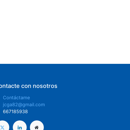
ontacte con nosotros
Contáctame
jcga82@gmail.com
​667185938