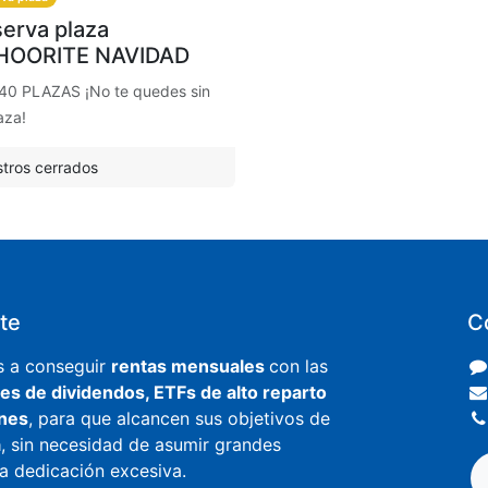
erva plaza
HOORITE NAVIDAD
40 PLAZAS ¡No te quedes sin
aza!
stros cerrados
ite
C
s a conseguir
rentas mensuales
con las
es de dividendos, ETFs de alto reparto
ones
, para que alcancen sus objetivos de
a
, sin necesidad de asumir grandes
na dedicación excesiva.