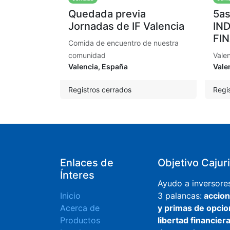
Quedada previa
5a
Jornadas de IF Valencia
IN
FI
Comida de encuentro de nuestra
comunidad
Valen
Valencia
,
España
Vale
Registros cerrados
Regi
Enlaces de
Objetivo Cajur
Ínteres
Ayudo a inversore
Inicio
3 palancas:
accion
Acerca de
y primas de opci
Productos
libertad financier