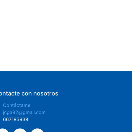
ontacte con nosotros
Contáctame
jcga82@gmail.com
​667185938