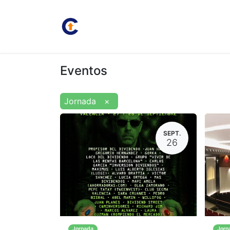
Inicio
Juan Carlos
Bolsa
Eventos
Jornada
×
SEPT.
26
Jornada
Jorn