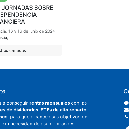
s JORNADAS SOBRE
DEPENDENCIA
NANCIERA
cia, 16 y 16 de junio de 2024
ncia
,
stros cerrados
ite
C
s a conseguir
rentas mensuales
con las
es de dividendos, ETFs de alto reparto
ones
, para que alcancen sus objetivos de
a
, sin necesidad de asumir grandes