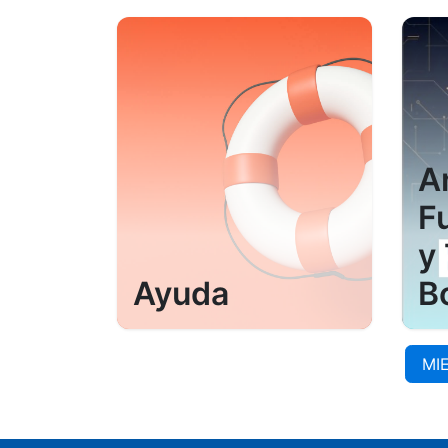
A
F
y
Ayuda
B
MI