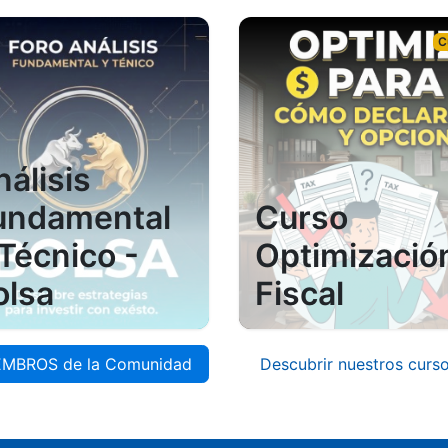
C
nálisis
undamental
Curso
 Técnico -
Optimizació
olsa
Fiscal
EMBROS de la Comunidad
Descubrir nuestros curs