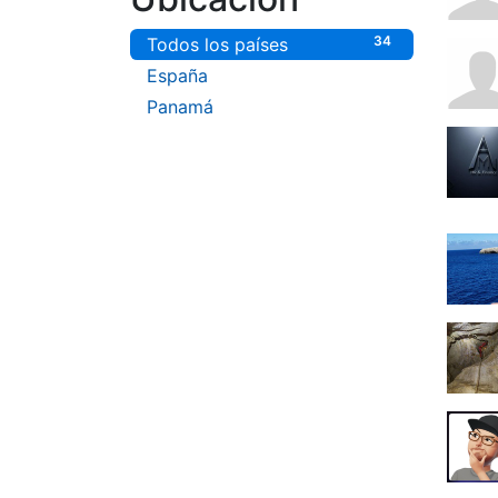
34
Todos los países
33
España
1
Panamá