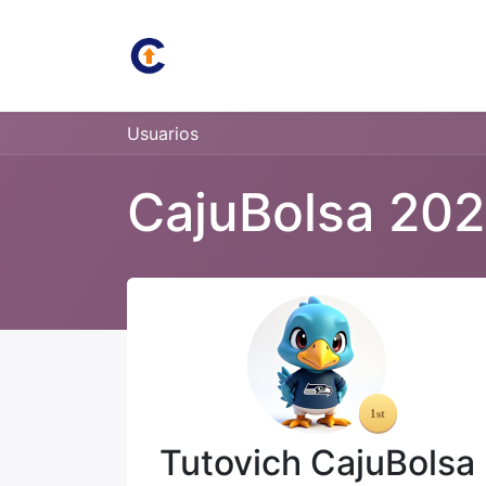
Inicio
Juan Carlos
Bolsa
Usuarios
CajuBolsa 20
Tutovich CajuBolsa