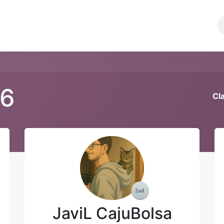
Comunidad
SERVICIOS
26
Cla
JaviL CajuBolsa