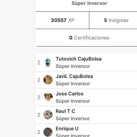
Súper inversor
30557
XP
5
Insignias
0
Certificaciones
Tutovich CajuBolsa
2
Súper inversor
JaviL CajuBolsa
2
Súper inversor
Jose Carlos
2
Súper inversor
Raul T C
2
Súper inversor
Enrique U
2
Súper inversor